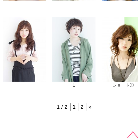
1
ショート①
1 / 2
1
2
»