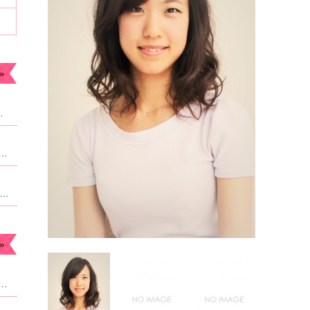
»
ます。今年もよろしくお願いします。
なったため急遽予約枠追加しました。22時からのご案内予定になりますがよろしければご連絡ください。
月のお休み☆毎月曜日。４日祝日は朝9時より営業になります。
»
ュー、料金が改正させていただいております。当ホーム記載されている内容は改正前のものになります。現在のものに関しては別サイト,ホットペッパービューティで記載させて頂いております。ホームページ記載は申訳ございません。