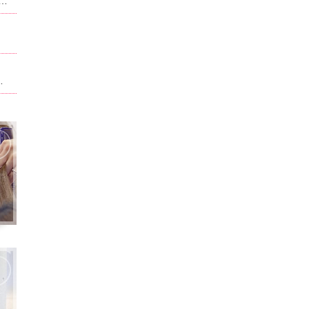
ュー、料金が改正させていただいております。当ホーム記載されている内容は改正前のものになります。現在のものに関しては別サイト,ホットペッパービューティで記載させて頂いております。ホームページ記載は申訳ございません。
ト。男性はフェイスパック無料！