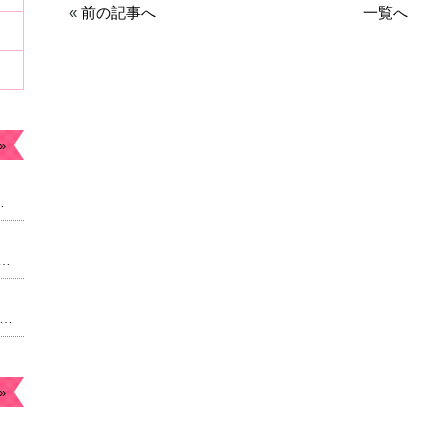
«
前の記事へ
一覧へ
»
ます。今年もよろしくお願いします。
なったため急遽予約枠追加しました。22時からのご案内予定になりますがよろしければご連絡ください。
月のお休み☆毎月曜日。４日祝日は朝9時より営業になります。
»