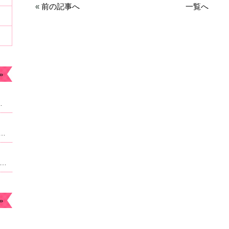
«
前の記事へ
一覧へ
»
ます。今年もよろしくお願いします。
なったため急遽予約枠追加しました。22時からのご案内予定になりますがよろしければご連絡ください。
月のお休み☆毎月曜日。４日祝日は朝9時より営業になります。
»