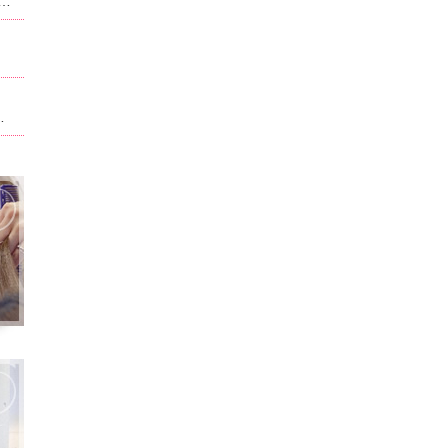
ュー、料金が改正させていただいております。当ホーム記載されている内容は改正前のものになります。現在のものに関しては別サイト,ホットペッパービューティで記載させて頂いております。ホームページ記載は申訳ございません。
ト。男性はフェイスパック無料！