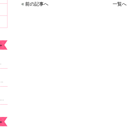
«
前の記事へ
一覧へ
»
ます。今年もよろしくお願いします。
なったため急遽予約枠追加しました。22時からのご案内予定になりますがよろしければご連絡ください。
月のお休み☆毎月曜日。４日祝日は朝9時より営業になります。
»