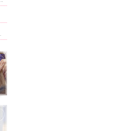
ュー、料金が改正させていただいております。当ホーム記載されている内容は改正前のものになります。現在のものに関しては別サイト,ホットペッパービューティで記載させて頂いております。ホームページ記載は申訳ございません。
ト。男性はフェイスパック無料！