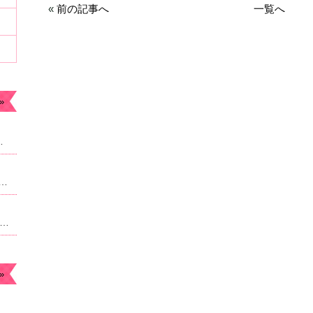
«
前の記事へ
一覧へ
»
ます。今年もよろしくお願いします。
なったため急遽予約枠追加しました。22時からのご案内予定になりますがよろしければご連絡ください。
月のお休み☆毎月曜日。４日祝日は朝9時より営業になります。
»