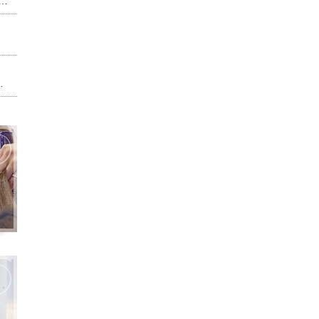
ュー、料金が改正させていただいております。当ホーム記載されている内容は改正前のものになります。現在のものに関しては別サイト,ホットペッパービューティで記載させて頂いております。ホームページ記載は申訳ございません。
ト。男性はフェイスパック無料！