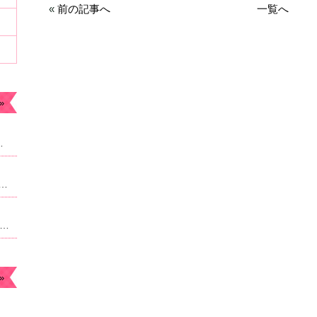
«
前の記事へ
一覧へ
»
ます。今年もよろしくお願いします。
なったため急遽予約枠追加しました。22時からのご案内予定になりますがよろしければご連絡ください。
月のお休み☆毎月曜日。４日祝日は朝9時より営業になります。
»