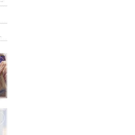
ュー、料金が改正させていただいております。当ホーム記載されている内容は改正前のものになります。現在のものに関しては別サイト,ホットペッパービューティで記載させて頂いております。ホームページ記載は申訳ございません。
ト。男性はフェイスパック無料！