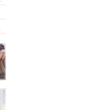
ュー、料金が改正させていただいております。当ホーム記載されている内容は改正前のものになります。現在のものに関しては別サイト,ホットペッパービューティで記載させて頂いております。ホームページ記載は申訳ございません。
ト。男性はフェイスパック無料！