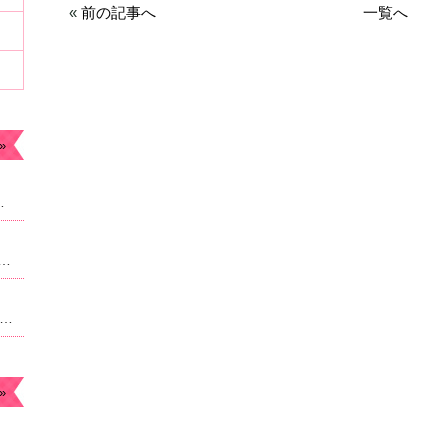
«
前の記事へ
一覧へ
»
ます。今年もよろしくお願いします。
なったため急遽予約枠追加しました。22時からのご案内予定になりますがよろしければご連絡ください。
月のお休み☆毎月曜日。４日祝日は朝9時より営業になります。
»