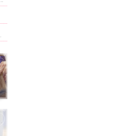
ュー、料金が改正させていただいております。当ホーム記載されている内容は改正前のものになります。現在のものに関しては別サイト,ホットペッパービューティで記載させて頂いております。ホームページ記載は申訳ございません。
ト。男性はフェイスパック無料！