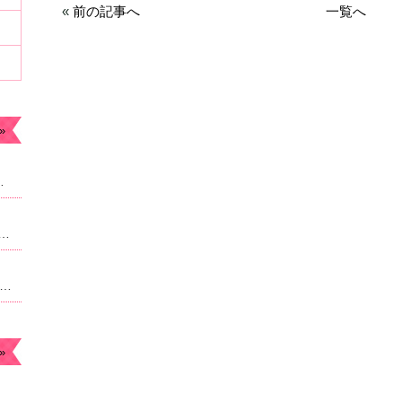
«
前の記事へ
一覧へ
»
ます。今年もよろしくお願いします。
なったため急遽予約枠追加しました。22時からのご案内予定になりますがよろしければご連絡ください。
月のお休み☆毎月曜日。４日祝日は朝9時より営業になります。
»