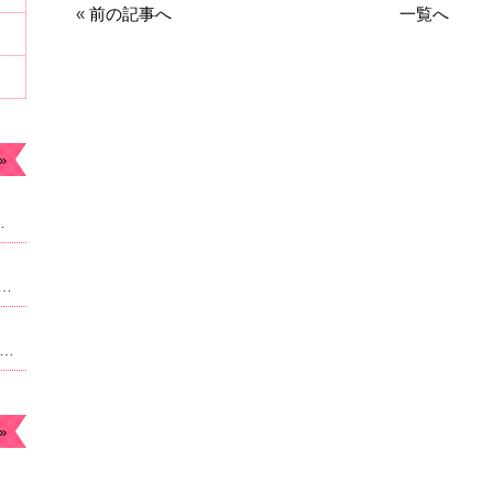
«
前の記事へ
一覧へ
»
ます。今年もよろしくお願いします。
なったため急遽予約枠追加しました。22時からのご案内予定になりますがよろしければご連絡ください。
月のお休み☆毎月曜日。４日祝日は朝9時より営業になります。
»