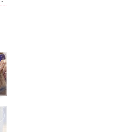
ュー、料金が改正させていただいております。当ホーム記載されている内容は改正前のものになります。現在のものに関しては別サイト,ホットペッパービューティで記載させて頂いております。ホームページ記載は申訳ございません。
ト。男性はフェイスパック無料！