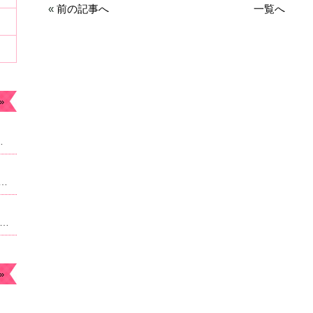
«
前の記事へ
一覧へ
»
ます。今年もよろしくお願いします。
なったため急遽予約枠追加しました。22時からのご案内予定になりますがよろしければご連絡ください。
月のお休み☆毎月曜日。４日祝日は朝9時より営業になります。
»