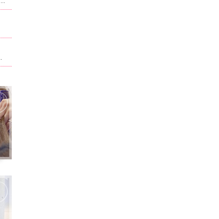
ュー、料金が改正させていただいております。当ホーム記載されている内容は改正前のものになります。現在のものに関しては別サイト,ホットペッパービューティで記載させて頂いております。ホームページ記載は申訳ございません。
ト。男性はフェイスパック無料！