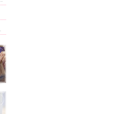
ュー、料金が改正させていただいております。当ホーム記載されている内容は改正前のものになります。現在のものに関しては別サイト,ホットペッパービューティで記載させて頂いております。ホームページ記載は申訳ございません。
ト。男性はフェイスパック無料！