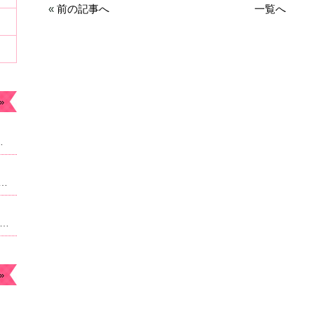
«
前の記事へ
一覧へ
»
ます。今年もよろしくお願いします。
なったため急遽予約枠追加しました。22時からのご案内予定になりますがよろしければご連絡ください。
月のお休み☆毎月曜日。４日祝日は朝9時より営業になります。
»