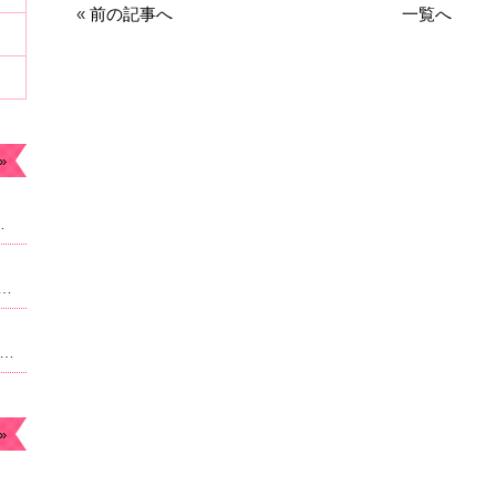
«
前の記事へ
一覧へ
»
ます。今年もよろしくお願いします。
なったため急遽予約枠追加しました。22時からのご案内予定になりますがよろしければご連絡ください。
月のお休み☆毎月曜日。４日祝日は朝9時より営業になります。
»