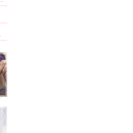
ュー、料金が改正させていただいております。当ホーム記載されている内容は改正前のものになります。現在のものに関しては別サイト,ホットペッパービューティで記載させて頂いております。ホームページ記載は申訳ございません。
ト。男性はフェイスパック無料！